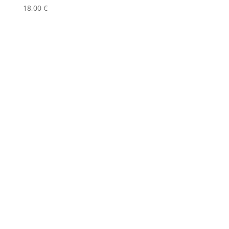
18,00
€
Consultations en
présentiel ou par visio
conférence