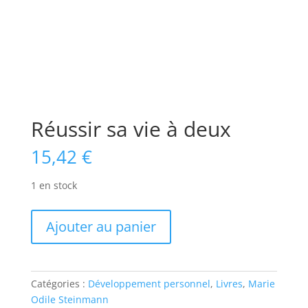
Réussir sa vie à deux
15,42
€
1 en stock
quantité
Ajouter au panier
de
Réussir
sa
vie
Catégories :
Développement personnel
,
Livres
,
Marie
à
Odile Steinmann