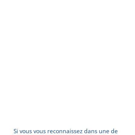
souhaitez nous poursuivrons le
cheminement.
Je vous accompagne dans
l’utilisation des outils que je
fournis. Ce qui vous permettra de
trouver vos propres réponses et
ainsi, de rétablir la situation.
Après chaque séance un travail
d’introspection, à réaliser en
quelques minutes par jour, vous
est donné afin d’accélérer le
processus.
Si vous vous reconnaissez dans une de