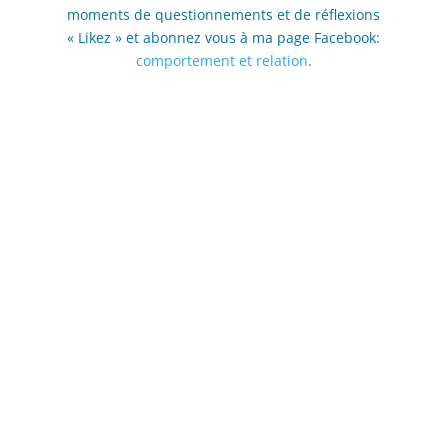
moments de questionnements et de réflexions
« Likez » et abonnez vous à ma page Facebook:
comportement et relation
.
Consultations en
présentiel ou par visio
conférence