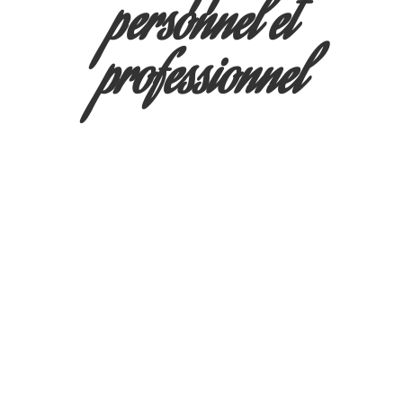
personnel et
professionnel
Bienvenue sur le site de développement
personnel et professionnel. Je vous
propose des possibilités d’avancer
dans votre recherche du bien être et
atteindre vos objectifs. Sur ce site, je
vous propose aussi plusieurs moyens
de surmonter des difficultés
rencontrées.
Je suis baigné dans le développement
personnel et le bien être depuis l’âge
de 19 ans. En effet, ma mère et mon