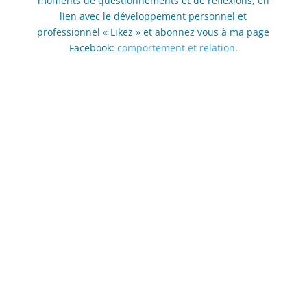
moments de questionnements et de réflexions, en
lien avec le
développement personnel et
professionnel
« Likez » et abonnez vous à ma page
Facebook:
comportement et relation
.
Consultations en
présentiel ou par visio
conférence