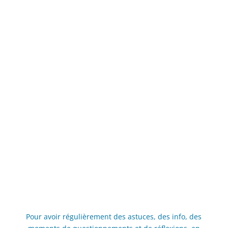
Je vous reçois individuellement ou en
couple sur
rendez vous
dans mon
cabinet à Anglet ou Tarnos. Par ailleurs,
je me déplace sur Bayonne, Biarritz,
Anglet et ses environs (Pyrénées
Atlantique et Landes) pour des
séances à domicile. Les entretiens
peuvent aussi se réaliser par Skype,
Messenger, Facetime ou Zoom.
Pour avoir régulièrement des astuces, des info, des